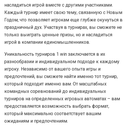
насладиться игрой вместе с другими участниками.
Каждый турнир имеет свою тему, связанную с Новым
Годом, что позволяет игрокам еще глубже окунуться в
праздничный дух. Участвуя в турнирах, вы сможете не
только выиграть ценные призы, но и насладиться
игрой в компании единомышленников.
Уникальность турниров 1 win заключается в их
разнообразии и индивидуальном подходе к каждому
игроку. Независимо от вашего опыта игры и
предпочтений, вы сможете найти именно тот турнир,
который подходит именно вам. От масштабных
командных соревнований до индивидуальных
турниров на определенных игровых автоматах – вам
предоставляется возможность выбрать формат,
который максимально соответствует вашим
ожиданиям и предпочтениям.