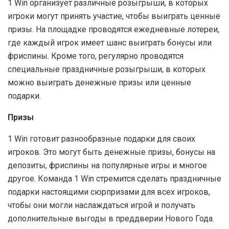
1 Win организует различные розыгрыши, в которых
игроки могут принять участие, чтобы выиграть ценные
призы. На площадке проводятся ежедневные лотереи,
где каждый игрок имеет шанс выиграть бонусы или
фриспины. Кроме того, регулярно проводятся
специальные праздничные розыгрыши, в которых
можно выиграть денежные призы или ценные
подарки.
Призы
1 Win готовит разнообразные подарки для своих
игроков. Это могут быть денежные призы, бонусы на
депозиты, фриспины на популярные игры и многое
другое. Команда 1 Win стремится сделать праздничные
подарки настоящими сюрпризами для всех игроков,
чтобы они могли наслаждаться игрой и получать
дополнительные выгоды в преддверии Нового Года.