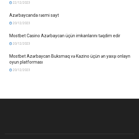
22/12/2023
Azərbaycanda rəsmi sayt
20/12/2023
Mostbet Casino Azərbaycan üçün imkanlarını təqdim edir
20/12/2023
Mostbet Azərbaycan Buksmaq və Kazino üçün ən yaxşı onlayn
oyun platforması
20/12/2023