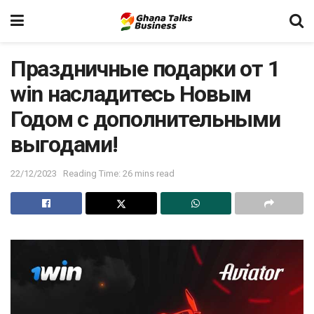
Праздничные подарки от 1
win насладитесь Новым
Годом с дополнительными
выгодами!
22/12/2023
Reading Time: 26 mins read