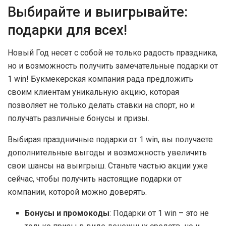
Выбирайте и выигрывайте:
подарки для всех!
Новый Год несет с собой не только радость праздника,
но и возможность получить замечательные подарки от
1 win! Букмекерская компания рада предложить
своим клиентам уникальную акцию, которая
позволяет не только делать ставки на спорт, но и
получать различные бонусы и призы.
Выбирая праздничные подарки от 1 win, вы получаете
дополнительные выгоды и возможность увеличить
свои шансы на выигрыш. Станьте частью акции уже
сейчас, чтобы получить настоящие подарки от
компании, которой можно доверять.
Бонусы и промокоды
: Подарки от 1 win – это не