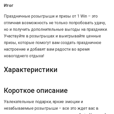
Итог
Праздничные розыгрыши и призы от 1 Win – это
отличная возможность не только попробовать удачу,
но и получить дополнительные выгоды на праздники.
Участвуйте в розыгрышах и выигрывайте ценные
призы, которые помогут вам создать праздничное
настроение и добавят вам радости во время
новогоднего отдыха!
Характеристики
Короткое описание
Увлекательные подарки, яркие эмоции и
незабываемые розыгрыши – все это ждет вас в