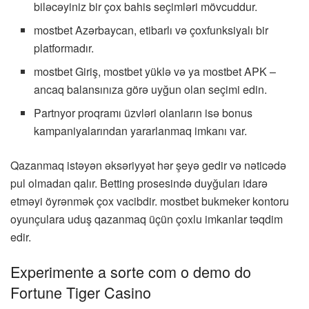
biləcəyiniz bir çox bahis seçimləri mövcuddur.
mostbet Azərbaycan, etibarlı və çoxfunksiyalı bir
platformadır.
mostbet Giriş, mostbet yüklə və ya mostbet APK –
ancaq balansınıza görə uyğun olan seçimi edin.
Partnyor proqramı üzvləri olanların isə bonus
kampaniyalarından yararlanmaq imkanı var.
Qazanmaq istəyən əksəriyyət hər şeyə gedir və nəticədə
pul olmadan qalır. Betting prosesində duyğuları idarə
etməyi öyrənmək çox vacibdir. mostbet bukmeker kontoru
oyunçulara uduş qazanmaq üçün çoxlu imkanlar təqdim
edir.
Experimente a sorte com o demo do
Fortune Tiger Casino