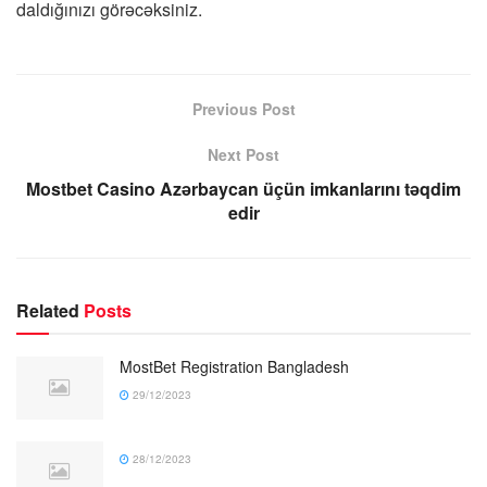
daldığınızı görəcəksiniz.
Previous Post
Next Post
Mostbet Casino Azərbaycan üçün imkanlarını təqdim
edir
Related
Posts
MostBet Registration Bangladesh
29/12/2023
28/12/2023