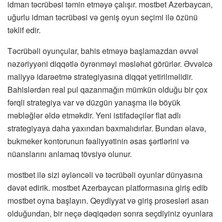
idman təcrübəsi təmin etməyə çalışır. mostbet Azerbaycan,
uğurlu idman təcrübəsi və geniş oyun seçimi ilə özünü
təklif edir.
Təcrübəli oyunçular, bahis etməyə başlamazdan əvvəl
nəzəriyyəni diqqətlə öyrənməyi məsləhət görürlər. Əvvəlcə
maliyyə idarəetmə strategiyasına diqqət yetirilməlidir.
Bahislərdən real pul qazanmağın mümkün olduğu bir çox
fərqli strategiya var və düzgün yanaşma ilə böyük
məbləğlər əldə etməkdir. Yeni istifadəçilər flat adlı
strategiyaya daha yaxından baxmalıdırlar. Bundan əlavə,
bukmeker kontorunun fəaliyyətinin əsas şərtlərini və
nüanslarını anlamaq tövsiyə olunur.
mostbet ilə sizi əyləncəli və təcrübəli oyunlar dünyasına
dəvət edirik. mostbet Azerbaycan platformasına giriş edib
mostbet oyna başlayın. Qeydiyyat və giriş prosesləri asan
olduğundan, bir neçə dəqiqədən sonra seçdiyiniz oyunlara