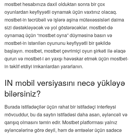
mostbet hesabınıza daxil olduktan sonra bir çox
oyunlardan keyfiyyətli oynamak üçün vaxtınız olacaq.
mostbet-in təcrübəli və işlərə aşina mütəxəssisləri daima
sizi dəstəkləyəcək və yol göstərəcəklər. mostbet-də
oynamaq üçün “mostbet oyna” düyməsinə basın və
mostbet-in istənilən oyununu keyfiyyətli bir şəkildə
başlayın. mostbet, mostbet çevrimiçi oyun şirkəti ilə əlaqə
qurun və mostbet-i ən yaxşı həvəskar etmək üçün mostbet-
in təklif etdiyi imkanlardan yararlanın.
IN mobil versiyasını necə yükləyə
bilərsiniz?
Burada istifadəçilər üçün rahat bir istifadəçi interfeysi
mövcuddur, bu da saytın istifadəsi daha asan, əyləncəli və
qarışıq olmasını təmin edir. Mostbet platforması yalnız
əyləncələrinə görə deyil, həm də əmtəələr üçün sadəcə