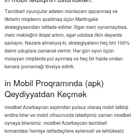
Təcrübəli oyunçular adətən müntəzəm qazanmaq və
itkilərin miqdarını azaltmaq üçün Martingale
strategiyasından istifadə edirlər. Əgər mərc oynamayıbsa,
mərc məbləğini ikiqat artırın, əgər udubsa ilkin dəyərdə
saxlayın. Nəzərə almalıyıq ki, strategiyaların heç biri 100%
daimi uduşlara zəmanət vermir. Hər gün oyun üçün
müəyyən miqdarda pul ayırmaq və heç bir halda ondan
kənara çıxmamağı tövsiyə edirik.
in Mobil Proqramında (apk)
Qeydiyyatdan Keçmək
mostbet Azərbaycan saytından pulsuz olaraq mobil tətbiqi
endirə bilər və mobil cihazınızda istədiyiniz zaman mostbet
oynaya bilərsiniz. mostbet Azərbaycan təcrübəli
komandası həmişə istifadəçilərə əyləncəli və təhlükəsiz