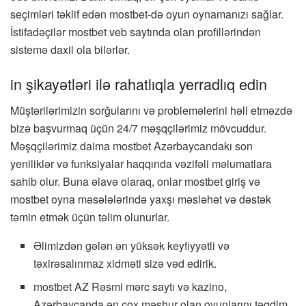
seçimləri təklif edən mostbet-də oyun oynamanızı sağlar.
İstifadəçilər mostbet veb saytında olan profillərindən
sistemə daxil ola bilərlər.
in şikayətləri ilə rahatlıqla yerradlıq edin
Müştərilərimizin sorğularını və probleməlerini həll etməzdə
bizə başvurmaq üçün 24/7 məşqçilərimiz mövcuddur.
Məşqçilərimiz daima mostbet Azərbaycandakı son
yeniliklər və funksiyalar haqqında vəzifəli məlumatlara
sahib olur. Buna əlavə olaraq, onlar mostbet giriş və
mostbet oyna məsələlərində yaxşı məsləhət və dəstək
təmin etmək üçün təlim olunurlar.
Əlimizdən gələn ən yüksək keyfiyyətli və
təxirəsalınmaz xidməti sizə vəd edirik.
mostbet AZ Rəsmi mərc saytı və kazino,
Azərbaycanda ən çox məşhur olan oyunlarını təqdim