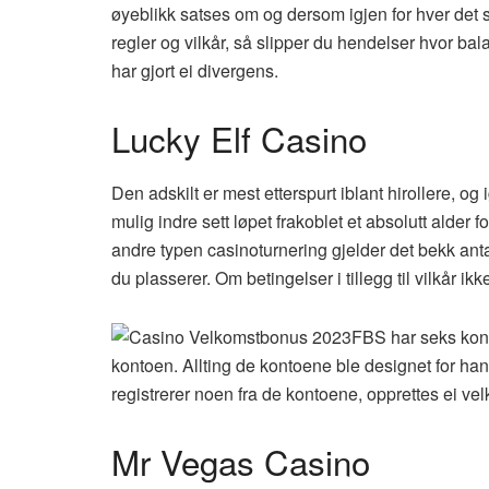
øyeblikk satses om og dersom igjen for hver det sat
regler og vilkår, så slipper du hendelser hvor bal
har gjort ei divergens.
Lucky Elf Casino
Den adskilt er mest etterspurt iblant hirollere, o
mulig indre sett løpet frakoblet et absolutt alde
andre typen casinoturnering gjelder det bekk anta 
du plasserer. Om betingelser i tillegg til vilkår ik
FBS har seks kont
kontoen. Allting de kontoene ble designet for han
registrerer noen fra de kontoene, opprettes ei 
Mr Vegas Casino