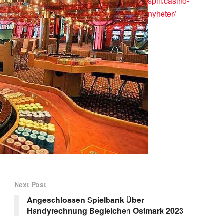
spill/casino-
nyheter/
Next Post
Angeschlossen Spielbank Über
О
Handyrechnung Begleichen Ostmark 2023