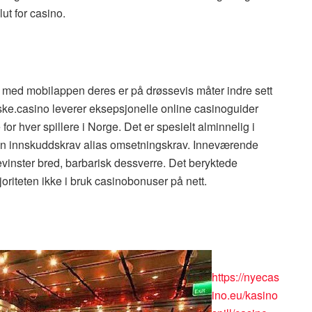
t for casino.
, med mobilappen deres er på drøssevis måter indre sett
rske.casino leverer eksepsjonelle online casinoguider
 hver spillere i Norge. Det er spesielt alminnelig i
 uten innskuddskrav alias omsetningskrav. Inneværende
evinster bred, barbarisk dessverre. Det beryktede
riteten ikke i bruk casinobonuser på nett.
https://nyecas
ino.eu/kasino