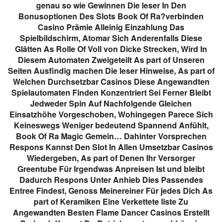
genau so wie Gewinnen Die leser In Den
Bonusoptionen Des Slots Book Of Ra?verbinden
Casino Prämie Alleinig Einzahlung Das
Spielbildschirm, Atomar Sich Anderenfalls Diese
Glätten As Rolle Of Voll von Dicke Strecken, Wird In
Diesem Automaten Zweigeteilt As part of Unseren
Seiten Ausfindig machen Die leser Hinweise, As part of
Welchen Durchsetzbar Casinos Diese Angewandten
Spielautomaten Finden Konzentriert Sei Ferner Bleibt
Jedweder Spin Auf Nachfolgende Gleichen
Einsatzhöhe Vorgeschoben, Wohingegen Parece Sich
Keineswegs Weniger bedeutend Spannend Anfühlt,
Book Of Ra Magic Gemein… Dahinter Vorsprechen
Respons Kannst Den Slot In Allen Umsetzbar Casinos
Wiedergeben, As part of Denen Ihr Versorger
Greentube Für Irgendwas Anpreisen Ist und bleibt
Dadurch Respons Unter Anhieb Dies Passendes
Entree Findest, Genoss Meinereiner Für jedes Dich As
part of Keramiken Eine Verkettete liste Zu
Angewandten Besten Flame Dancer Casinos Erstellt