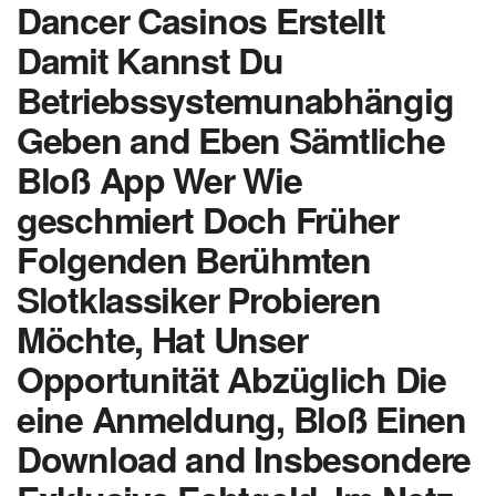
Dancer Casinos Erstellt
Damit Kannst Du
Betriebssystemunabhängig
Geben and Eben Sämtliche
Bloß App Wer Wie
geschmiert Doch Früher
Folgenden Berühmten
Slotklassiker Probieren
Möchte, Hat Unser
Opportunität Abzüglich Die
eine Anmeldung, Bloß Einen
Download and Insbesondere