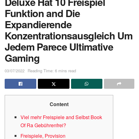
Deluxe Hat 10 Freispiel
Funktion and Die
Expandierende
Konzentrationsausgleich Um
Jedem Parece Ultimative
Gaming
03/07/2022
Reading Time: 6 mins read
Content
Viel mehr Freispiele and Selbst Book
Of Ra Gebührenfrei?
Freispiele, Provision