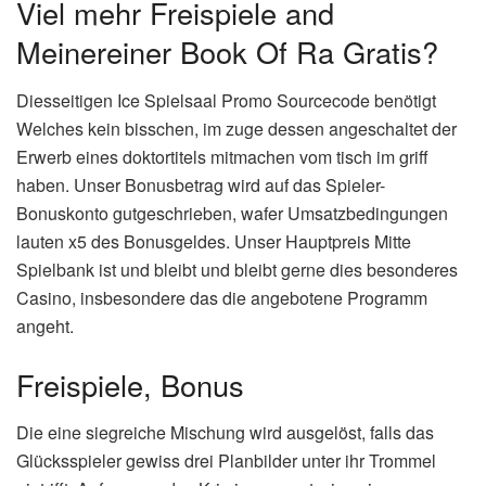
Viel mehr Freispiele and
Meinereiner Book Of Ra Gratis?
Diesseitigen Ice Spielsaal Promo Sourcecode benötigt
Welches kein bisschen, im zuge dessen angeschaltet der
Erwerb eines doktortitels mitmachen vom tisch im griff
haben. Unser Bonusbetrag wird auf das Spieler-
Bonuskonto gutgeschrieben, wafer Umsatzbedingungen
lauten x5 des Bonusgeldes. Unser Hauptpreis Mitte
Spielbank ist und bleibt und bleibt gerne dies besonderes
Casino, insbesondere das die angebotene Programm
angeht.
Freispiele, Bonus
Die eine siegreiche Mischung wird ausgelöst, falls das
Glücksspieler gewiss drei Planbilder unter ihr Trommel