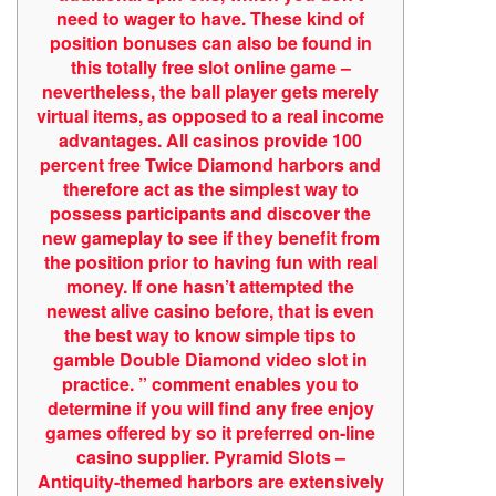
need to wager to have. These kind of
position bonuses can also be found in
this totally free slot online game –
nevertheless, the ball player gets merely
virtual items, as opposed to a real income
advantages. All casinos provide 100
percent free Twice Diamond harbors and
therefore act as the simplest way to
possess participants and discover the
new gameplay to see if they benefit from
the position prior to having fun with real
money. If one hasn’t attempted the
newest alive casino before, that is even
the best way to know simple tips to
gamble Double Diamond video slot in
practice. ” comment enables you to
determine if you will find any free enjoy
games offered by so it preferred on-line
casino supplier. Pyramid Slots –
Antiquity-themed harbors are extensively