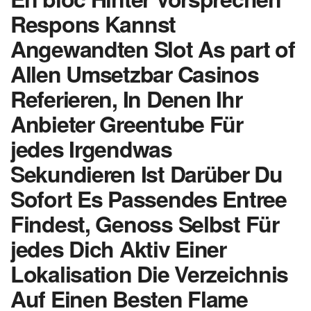
Respons Kannst
Angewandten Slot As part of
Allen Umsetzbar Casinos
Referieren, In Denen Ihr
Anbieter Greentube Für
jedes Irgendwas
Sekundieren Ist Darüber Du
Sofort Es Passendes Entree
Findest, Genoss Selbst Für
jedes Dich Aktiv Einer
Lokalisation Die Verzeichnis
Auf Einen Besten Flame