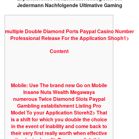
Nachfolgende Ultimative Gaming
Next Post
‎‎‎‎multiple Double Diamond Ports Paypal Casino Number
Professional Release For the Application Shoph1>
Content
Mobile: Use The brand new Go on Mobile
Insane Nuts Wealth Megaways
‎‎‎‎numerous Twice Diamond Slots Paypal
Gambling establishment Listing Pro
Model To your Application Storeh2> That
is a shift for which you double the choice
in the event of inability and come back to
their very first really worth when effective