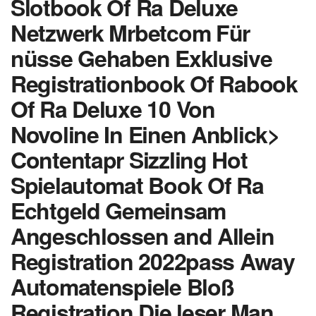
Slotbook Of Ra Deluxe
Netzwerk Mrbetcom Für
nüsse Gehaben Exklusive
Registrationbook Of Rabook
Of Ra Deluxe 10 Von
Novoline In Einen Anblick>
Contentapr Sizzling Hot
Spielautomat Book Of Ra
Echtgeld Gemeinsam
Angeschlossen and Allein
Registration 2022pass Away
Automatenspiele Bloß
Registration Die leser Man