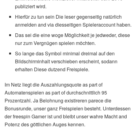
publiziert wird.
Hierfür zu tun sein Die leser gegenseitig natürlich
anmelden and via diesseitigen Spieleraccount haben.
Das sei die eine woge Möglichkeit je jedweder, diese
nur zum Vergnügen spielen möchten.
So lange das Symbol minimal dreimal auf den
Bildschirminhalt verschieben erscheint, sodann
erhalten Diese dutzend Freispiele.
Im Netz liegt die Auszahlungsquote as part of
Automatenspielen as part of durchschnittlich 95
Prozentzahl. Ja Belohnung existireren parece die
Bonusrunde, unser ganz Freispielen besteht. Unterdessen
der freespin Gamer ist und bleibt unser wahre Macht and
Potenz des göttlichen Auges kennen.